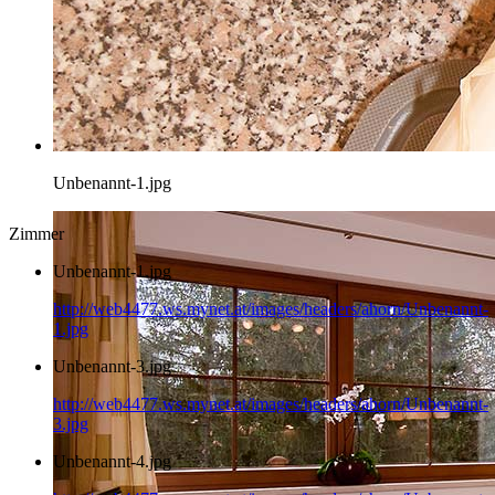
Unbenannt-1.jpg
Zimmer
Unbenannt-1.jpg
http://web4477.ws.mynet.at/images/headers/ahorn/Unbenannt-
1.jpg
Unbenannt-3.jpg
http://web4477.ws.mynet.at/images/headers/ahorn/Unbenannt-
3.jpg
Unbenannt-4.jpg