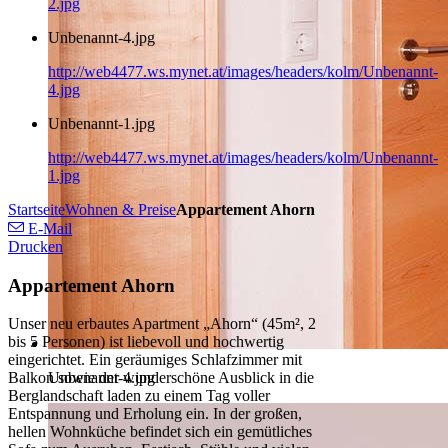
2.jpg
Unbenannt-4.jpg
http://web4477.ws.mynet.at/images/headers/kolm/Unbenannt-
4.jpg
Unbenannt-1.jpg
http://web4477.ws.mynet.at/images/headers/kolm/Unbenannt-
1.jpg
Startseite
Wohnen & Preise
Appartement Ahorn
E-Mail
Drucken
Appartement Ahorn
Unser neu erbautes Apartment „Ahorn“ (45m², 2
bis 5 Personen) ist liebevoll und hochwertig
eingerichtet. Ein geräumiges Schlafzimmer mit
Unbenannt-4.jpg
Balkon sowie der wunderschöne Ausblick in die
Berglandschaft laden zu einem Tag voller
Entspannung und Erholung ein. In der großen,
hellen Wohnküche befindet sich ein gemütliches