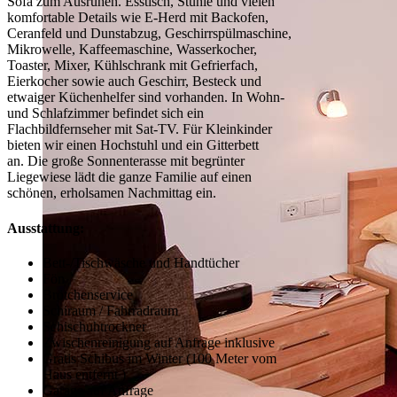
Sofa zum Ausruhen. Esstisch, Stühle und vielen
komfortable Details wie E-Herd mit Backofen,
Ceranfeld und Dunstabzug, Geschirrspülmaschine,
Mikrowelle, Kaffeemaschine, Wasserkocher,
Toaster, Mixer, Kühlschrank mit Gefrierfach,
Eierkocher sowie auch Geschirr, Besteck und
etwaiger Küchenhelfer sind vorhanden. In Wohn-
und Schlafzimmer befindet sich ein
Flachbildfernseher mit Sat-TV. Für Kleinkinder
bieten wir einen Hochstuhl und ein Gitterbett
an. Die große Sonnenterasse mit begrünter
Liegewiese lädt die ganze Familie auf einen
schönen, erholsamen Nachmittag ein.
Ausstattung:
Bett-/Tischwäsche und Handtücher
Fön
Brötchenservice
Schiraum / Fahrradraum
Schischuhtrockner
Zwischenreinigung auf Anfrage inklusive
Gratis Schibus im Winter (100 Meter vom
Haus entfernt )
Garage auf Anfrage