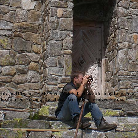
lertals, und biegen 800 Meter vor Mayrhofen links Richtung Brandberg a
r bis zum Dorfeingang Brandberg. Bei der Kirche folgen Sie der