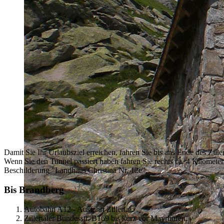
Damit Sie Ihr Urlaubsziel erreichen, fahren Sie bis ans Ende des Zil
Wenn Sie den Tunnel passiert haben fahren Sie rechts ca. 4 Kilomete
Beschilderung "Landhaus Christina Nr. 12e".
Bis Brandberg
Autobahn A12 - Ausfahrt Zillertal.
Zillertaler Bundesstr. B169 bis kurz vor Mayrhofen.