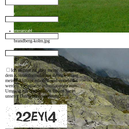
Name
Personenanzahl
brandberg-kolm.jpg
Email
Datenschutz
*
Ich stimme zu, dass meine Angaben aus
dem Kontaktformular zur Beantwortung
meiner Anfrage erhoben und verarbeitet
werden. Detaillierte Informationen zum
Umgang mit Nutzerdaten finden Sie in
unserer Datenschutzerklärung.