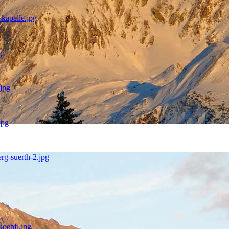
kapelle.jpg
g
.jpg
jpg
rg-suerth-2.jpg
koepfl.jpg