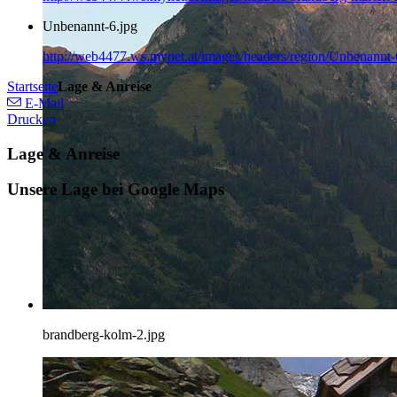
Unbenannt-6.jpg
http://web4477.ws.mynet.at/images/headers/region/Unbenannt-
Startseite
Lage & Anreise
E-Mail
Drucken
Lage & Anreise
Unsere Lage bei Google Maps
brandberg-kolm-2.jpg