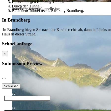
Links abbiegen Richtung Tunnel.
Durch den Tunnel.
brandberg-fotograf-kapelle.jpg
Nach dem Tunnel rechts Richtung Brandberg.
In Brandberg
In Brandberg biegen Sie nach der Kirche rechts ab, dann halblinks un
Haus in dieser Straße.
Schnellanfrage
×
Submission Preview
…
Schließen
Anreise
Abreise